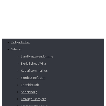
Boligadvokat
Ydelser
Landbrugsejendomme
Ejerlejlighed / Villa
Køb af sommerhus
Skøde & Refusion
Forældrekøb
Andelsbolig
Færdighusprojekt