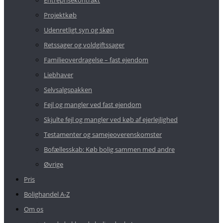
Entreprisekontrakt
Projektkøb
Udenretligt syn og skøn
Retssager og voldgiftssager
Familieoverdragelse – fast ejendom
Liebhaver
Selvsalgspakken
Fejl og mangler ved fast ejendom
Skjulte fejl og mangler ved køb af ejerlejlighed
Testamenter og samejeoverenskomster
Bofællesskab: Køb bolig sammen med andre
Øvrige
Pris
Bolighandel A-Z
Om os