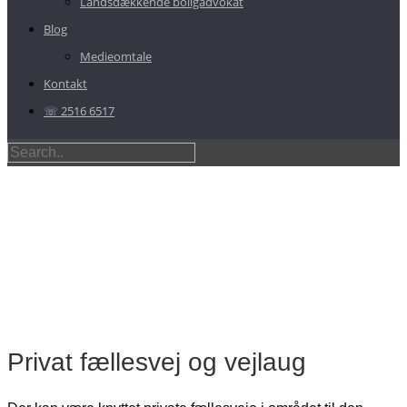
Landsdækkende boligadvokat
Blog
Medieomtale
Kontakt
☏ 2516 6517
Privat fællesvej og vejlaug