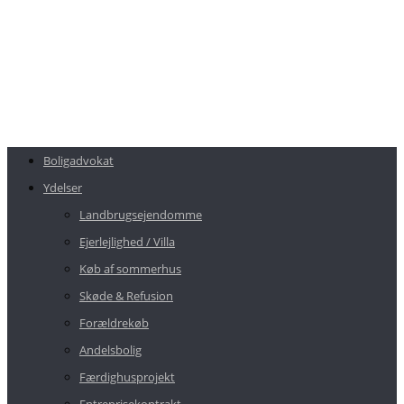
Boligadvokat
Ydelser
Landbrugsejendomme
Ejerlejlighed / Villa
Køb af sommerhus
Skøde & Refusion
Forældrekøb
Andelsbolig
Færdighusprojekt