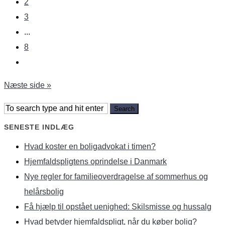
2
3
...
8
Næste side »
SENESTE INDLÆG
Hvad koster en boligadvokat i timen?
Hjemfaldspligtens oprindelse i Danmark
Nye regler for familieoverdragelse af sommerhus og
helårsbolig
Få hjælp til opstået uenighed: Skilsmisse og hussalg
Hvad betyder hjemfaldspligt, når du køber bolig?