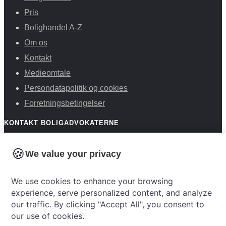
Pris
Bolighandel A-Z
Om os
Kontakt
Medieomtale
Persondatapolitik og cookies
Forretningsbetingelser
KONTAKT BOLIGADVOKATERNE
Mandag til torsdag fra kl. 09.00 til 17.00
🍪
We value your privacy
Fredag fra kl. 09.00 til 16.00
+45 25 16 65 17
We use cookies to enhance your browsing
experience, serve personalized content, and analyze
our traffic. By clicking "Accept All", you consent to
cv@sonderbylegal.eu
our use of cookies.
BANKOPLYSNINGER