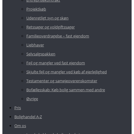
Entreprisekontrakt
Projektkøb
Udenretligt syn og skøn
Retssager og voldgiftssager
Familieoverdragelse – fast ejendom
Liebhaver
Selvsalgspakken
Fejl og mangler ved fast ejendom
Skjulte fejl og mangler ved køb af ejerlejlighed
Testamenter og samejeoverenskomster
Bofællesskab: Køb bolig sammen med andre
Øvrige
Pris
Bolighandel A-Z
Om os