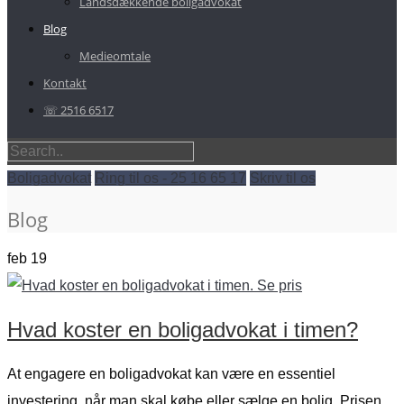
Landsdækkende boligadvokat
Blog
Medieomtale
Kontakt
☏ 2516 6517
Boligadvokat
Ring til os - 25 16 65 17
Skriv til os
Blog
feb
19
Hvad koster en boligadvokat i timen?
At engagere en boligadvokat kan være en essentiel
investering, når man skal købe eller sælge en bolig. Prisen