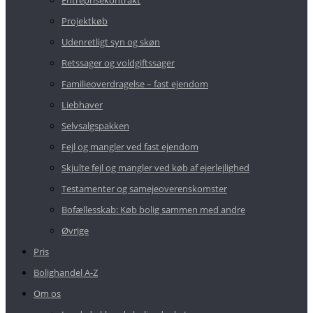
Entreprisekontrakt
Projektkøb
Udenretligt syn og skøn
Retssager og voldgiftssager
Familieoverdragelse – fast ejendom
Liebhaver
Selvsalgspakken
Fejl og mangler ved fast ejendom
Skjulte fejl og mangler ved køb af ejerlejlighed
Testamenter og samejeoverenskomster
Bofællesskab: Køb bolig sammen med andre
Øvrige
Pris
Bolighandel A-Z
Om os