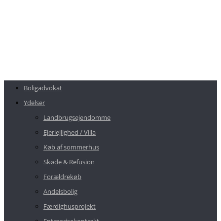
Boligadvokat
Ydelser
Landbrugsejendomme
Ejerlejlighed / Villa
Køb af sommerhus
Skøde & Refusion
Forældrekøb
Andelsbolig
Færdighusprojekt