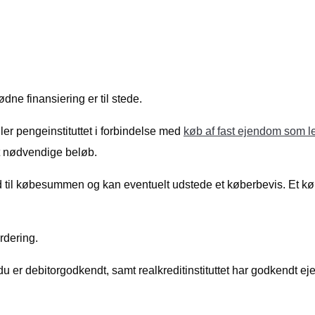
ødne finansiering er til stede.
ller pengeinstituttet i forbindelse med
køb af fast ejendom som le
et nødvendige beløb.
til købesummen og kan eventuelt udstede et køberbevis. Et købeb
rdering.
 du er debitorgodkendt, samt realkreditinstituttet har godkendt