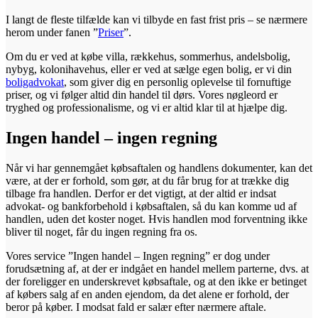
I langt de fleste tilfælde kan vi tilbyde en fast frist pris – se nærmere
herom under fanen ”
Priser
”.
Om du er ved at købe villa, rækkehus, sommerhus, andelsbolig,
nybyg, kolonihavehus, eller er ved at sælge egen bolig, er vi din
boligadvokat
, som giver dig en personlig oplevelse til fornuftige
priser, og vi følger altid din handel til dørs. Vores nøgleord er
tryghed og professionalisme, og vi er altid klar til at hjælpe dig.
Ingen handel – ingen regning
Når vi har gennemgået købsaftalen og handlens dokumenter, kan det
være, at der er forhold, som gør, at du får brug for at trække dig
tilbage fra handlen. Derfor er det vigtigt, at der altid er indsat
advokat- og bankforbehold i købsaftalen, så du kan komme ud af
handlen, uden det koster noget. Hvis handlen mod forventning ikke
bliver til noget, får du ingen regning fra os.
Vores service ”Ingen handel – Ingen regning” er dog under
forudsætning af, at der er indgået en handel mellem parterne, dvs. at
der foreligger en underskrevet købsaftale, og at den ikke er betinget
af købers salg af en anden ejendom, da det alene er forhold, der
beror på køber. I modsat fald er salær efter nærmere aftale.