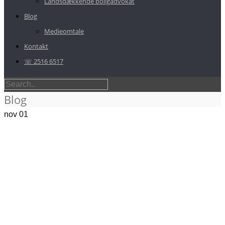
Landsdækkende boligadvokat
Blog
Medieomtale
Kontakt
☏ 2516 6517
Blog
nov
01