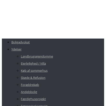
Boligadvokat
Ydelser
Landbrugsejendomme
Ejerlejlighed / Villa
Køb af sommerhus
Skøde & Refusion
Forældrekøb
Andelsbolig
Færdighusprojekt