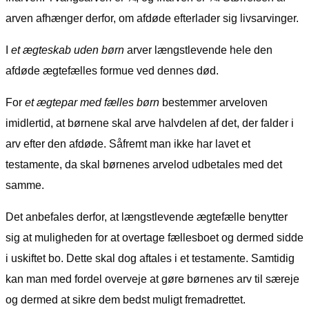
arven afhænger derfor, om afdøde efterlader sig livsarvinger.
I
et ægteskab uden børn
arver længstlevende hele den
afdøde ægtefælles formue ved dennes død.
For
et ægtepar med fælles børn
bestemmer arveloven
imidlertid, at børnene skal arve halvdelen af det, der falder i
arv efter den afdøde. Såfremt man ikke har lavet et
testamente, da skal børnenes arvelod udbetales med det
samme.
Det anbefales derfor, at længstlevende ægtefælle benytter
sig at muligheden for at overtage fællesboet og dermed sidde
i uskiftet bo. Dette skal dog aftales i et testamente. Samtidig
kan man med fordel overveje at gøre børnenes arv til særeje
og dermed at sikre dem bedst muligt fremadrettet.