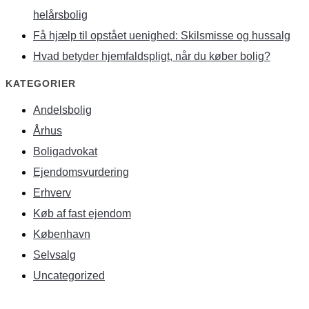
helårsbolig
Få hjælp til opstået uenighed: Skilsmisse og hussalg
Hvad betyder hjemfaldspligt, når du køber bolig?
KATEGORIER
Andelsbolig
Århus
Boligadvokat
Ejendomsvurdering
Erhverv
Køb af fast ejendom
København
Selvsalg
Uncategorized