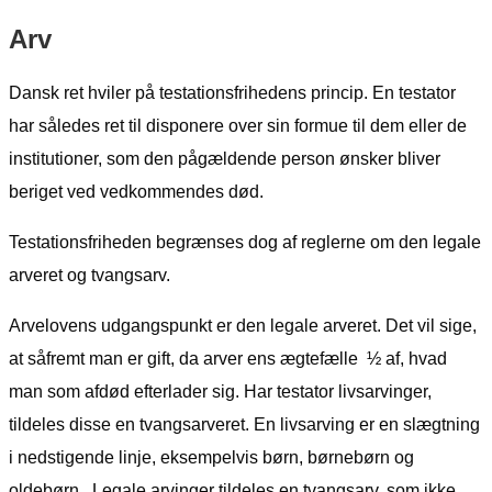
Arv
Dansk ret hviler på testationsfrihedens princip. En testator
har således ret til disponere over sin formue til dem eller de
institutioner, som den pågældende person ønsker bliver
beriget ved vedkommendes død.
Testationsfriheden begrænses dog af reglerne om den legale
arveret og tvangsarv.
Arvelovens udgangspunkt er den legale arveret. Det vil sige,
at såfremt man er gift, da arver ens ægtefælle ½ af, hvad
man som afdød efterlader sig. Har testator livsarvinger,
tildeles disse en tvangsarveret. En livsarving er en slægtning
i nedstigende linje, eksempelvis børn, børnebørn og
oldebørn. Legale arvinger tildeles en tvangsarv, som ikke