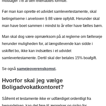
modtager 7/8 af den efterladtes formue.
Før man kan oprette et udvidet samlevertestamente, skal
betingelserne i arveloven § 88 være opfyldt. Herunder skal
man have boet sammen i mindst to år eller have fælles børn.
Man skal dog være opmærksom på at reglerne om fælleseje
herunder muligheden for, at længstlevende kan sidde i
uskiftet bo, ikke kan indsættes i et udvidet
samlevertestamente. Dertil skal der betales 15% boafgift.
Se også
samejeoverenskomst
.
Hvorfor skal jeg vælge
Boligadvokatkontoret?
Såfremt et testamente ikke er udfærdiget ordentligt fra
begyndelsen, kan det føre til ærgrelser og risiko for