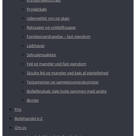
Entreprisekontrakt
Projektkøb
Udenretligt syn og skøn
Retssager og voldgiftssager
Familieoverdragelse – fast ejendom
Liebhaver
Selvsalgspakken
Fejl og mangler ved fast ejendom
Skjulte fejl og mangler ved køb af ejerlejlighed
Testamenter og samejeoverenskomster
Bofællesskab: Køb bolig sammen med andre
Øvrige
Pris
Bolighandel A-Z
Om os