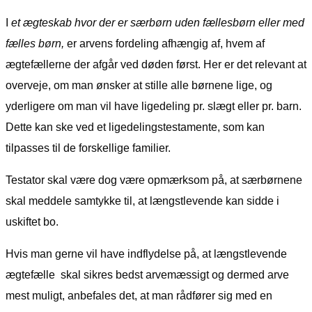
I
et ægteskab hvor der er særbørn uden fællesbørn eller med
fælles børn,
er arvens fordeling afhængig af, hvem af
ægtefællerne der afgår ved døden først. Her er det relevant at
overveje, om man ønsker at stille alle børnene lige, og
yderligere om man vil have ligedeling pr. slægt eller pr. barn.
Dette kan ske ved et ligedelingstestamente, som kan
tilpasses til de forskellige familier.
Testator skal være dog være opmærksom på, at særbørnene
skal meddele samtykke til, at længstlevende kan sidde i
uskiftet bo.
Hvis man gerne vil have indflydelse på, at længstlevende
ægtefælle skal sikres bedst arvemæssigt og dermed arve
mest muligt, anbefales det, at man rådfører sig med en