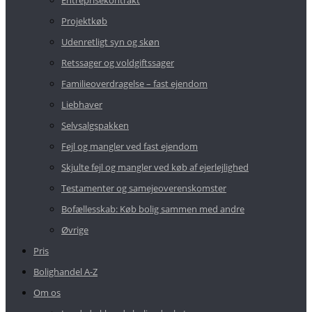
Entreprisekontrakt
Projektkøb
Udenretligt syn og skøn
Retssager og voldgiftssager
Familieoverdragelse – fast ejendom
Liebhaver
Selvsalgspakken
Fejl og mangler ved fast ejendom
Skjulte fejl og mangler ved køb af ejerlejlighed
Testamenter og samejeoverenskomster
Bofællesskab: Køb bolig sammen med andre
Øvrige
Pris
Bolighandel A-Z
Om os