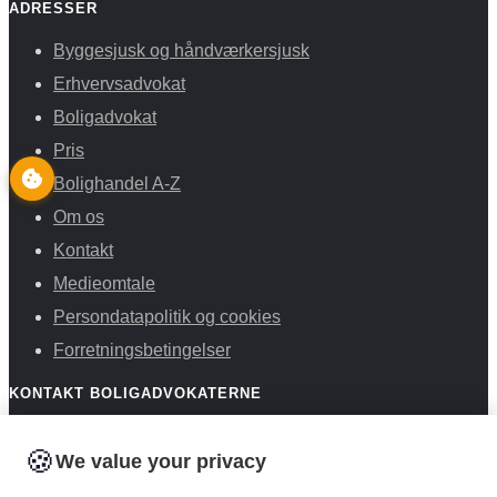
ADRESSER
Byggesjusk og håndværkersjusk
Erhvervsadvokat
Boligadvokat
Pris
Bolighandel A-Z
Om os
Kontakt
Medieomtale
Persondatapolitik og cookies
Forretningsbetingelser
KONTAKT BOLIGADVOKATERNE
Mandag til torsdag fra kl. 09.00 til 17.00
🍪
We value your privacy
Fredag fra kl. 09.00 til 16.00