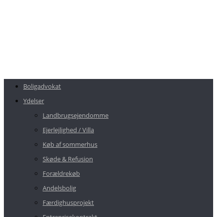
Boligadvokat
Ydelser
Landbrugsejendomme
Ejerlejlighed / Villa
Køb af sommerhus
Skøde & Refusion
Forældrekøb
Andelsbolig
Færdighusprojekt