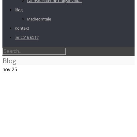
Landsdækkende boligadvokat
Blog
Medieomtale
Kontakt
☏ 2516 6517
Blog
nov
25