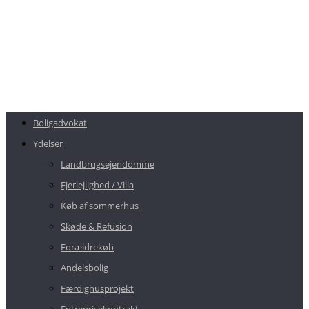
Boligadvokat
Ydelser
Landbrugsejendomme
Ejerlejlighed / Villa
Køb af sommerhus
Skøde & Refusion
Forældrekøb
Andelsbolig
Færdighusprojekt