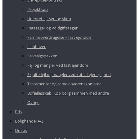
Entreprisekontrakt
Projektkøb
Udenretligt syn og skøn
Retssager og voldgiftssager
Familieoverdragelse – fast ejendom
Liebhaver
Selvsalgspakken
Fejl og mangler ved fast ejendom
Skjulte fejl og mangler ved køb af ejerlejlighed
Testamenter og samejeoverenskomster
Bofællesskab: Køb bolig sammen med andre
Øvrige
Pris
Bolighandel A-Z
Om os