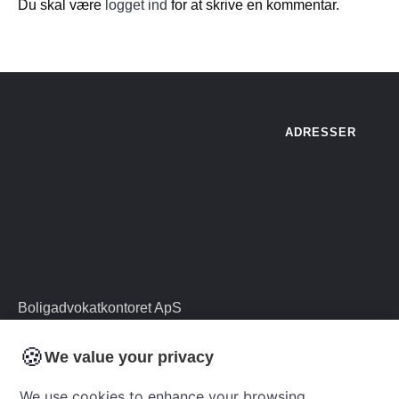
Du skal være
logget ind
for at skrive en kommentar.
ADRESSER
Boligadvokatkontoret ApS
CVR 35 67 67 24
🍪
We value your privacy
We use cookies to enhance your browsing