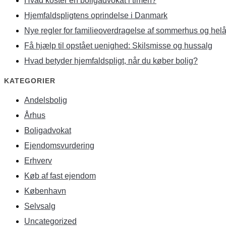
Hvad koster en boligadvokat i timen?
Hjemfaldspligtens oprindelse i Danmark
Nye regler for familieoverdragelse af sommerhus og helå
Få hjælp til opstået uenighed: Skilsmisse og hussalg
Hvad betyder hjemfaldspligt, når du køber bolig?
KATEGORIER
Andelsbolig
Århus
Boligadvokat
Ejendomsvurdering
Erhverv
Køb af fast ejendom
København
Selvsalg
Uncategorized