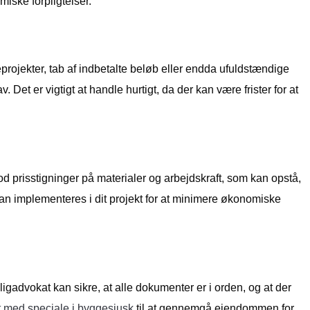
iske forpligtelser.
projekter, tab af indbetalte beløb eller endda ufuldstændige
et er vigtigt at handle hurtigt, da der kan være frister for at
od prisstigninger på materialer og arbejdskraft, som kan opstå,
an implementeres i dit projekt for at minimere økonomiske
gadvokat kan sikre, at alle dokumenter er i orden, og at der
 med speciale i byggesjusk
til at gennemgå ejendommen for