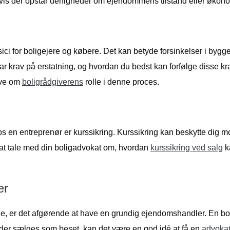
is der opstår uenigheder om ejendommens tilstand eller økonom
ci for boligejere og købere. Det kan betyde forsinkelser i bygge
rav på erstatning, og hvordan du bedst kan forfølge disse krav. D
ive om
boligrådgiverens
rolle i denne proces.
os en entreprenør er kurssikring. Kurssikring kan beskytte dig m
 at tale med din boligadvokat om, hvordan
kurssikring ved salg
k
er
e, er det afgørende at have en grundig ejendomshandler. En boli
m, der sælges som beset, kan det være en god idé at få en
advokat