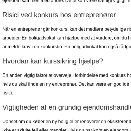
ejendom sammen med andre. Dette kan være særligt vigtigt, hv
Risici ved konkurs hos entreprenører
Når en entreprenør går konkurs, kan det medføre betydelige risi
arbejder. En boligadvokat kan hjælpe med at vurdere, om du har k
anmelde krav i en konkursbo. En boligadvokat kan også rådg
Hvordan kan kurssikring hjælpe?
En anden vigtig faktor at overveje i forbindelse med konkurs h
hvis du skal finde en ny entreprenør. Det kan være en god idé
risici.
Vigtigheden af en grundig ejendomshandl
Uanset om du køber en ny bolig eller renoverer en eksisterend
ikke er skjulte fejl eller mangler. Hvis du har købt en ejendo